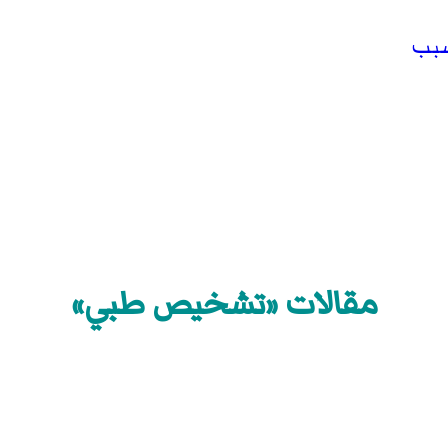
سبب
مقالات «تشخيص طبي»