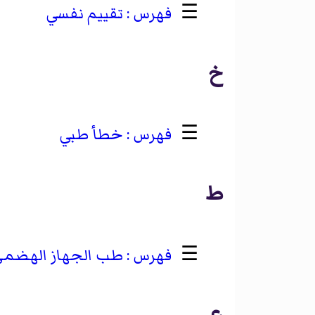
☰
تقييم نفسي
خ
☰
خطأ طبي
ط
☰
طب الجهاز الهضم
ع