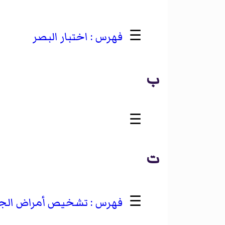
☰
اختبار البصر
ب
☰
‏
ت
☰
تشخيص أمراض الجه