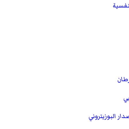
نفسية
طان
ي
ار البوزيتروني