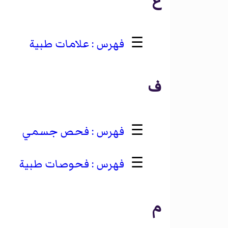
☰
علامات طبية
ف
☰
فحص جسمي
☰
فحوصات طبية
م