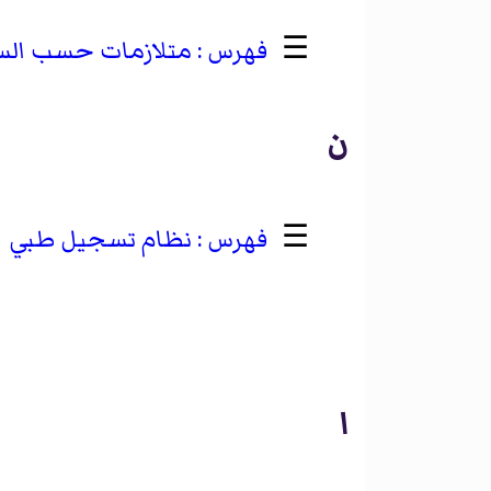
☰
متلازمات حسب ال
ن
☰
نظام تسجيل طبي
ا