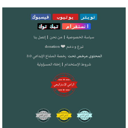
تويتر
يوتيوب
فيسبوك
انستقرام
تيك توك
سياسة الخصوصية
|
من نحن
|
إتصل بنا
تبرع و دعم ❤️ donation
المحتوى مرخص تحت
رخصة المشاع الإبداعي 3.0
شروط الإستخدام
|
إخلاء المسؤولية