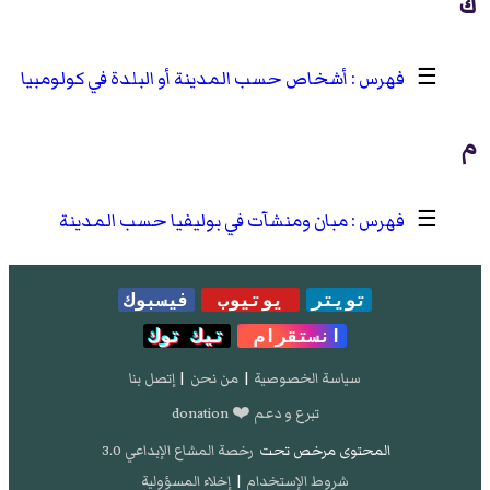
ك
☰
أشخاص حسب المدينة أو البلدة في كولومبيا
م
☰
مبان ومنشآت في بوليفيا حسب المدينة
تويتر
يوتيوب
فيسبوك
انستقرام
تيك توك
سياسة الخصوصية
|
من نحن
|
إتصل بنا
تبرع و دعم ❤️ donation
المحتوى مرخص تحت
رخصة المشاع الإبداعي 3.0
شروط الإستخدام
|
إخلاء المسؤولية