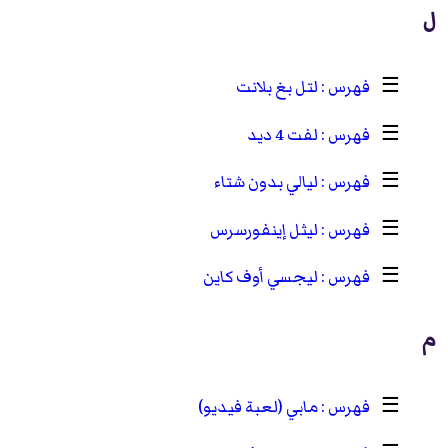
ل
☰
لتل بغ بلانت
☰
لفت 4 ديد
☰
ليالي بدون شتاء
☰
ليثل إينفورسرس
☰
ليجسي أوف كاين
م
☰
مابي (لعبة فيديو)