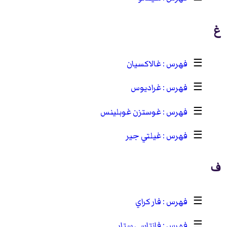
غ
☰
غالاكسيان
☰
غراديوس
☰
غوستزن غوبلينس
☰
غيلتي جير
ف
☰
فار كراي
☰
فانتاسي ستار