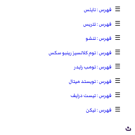
☰
تايلس
☰
تتريس
☰
تنشو
☰
توم كلانسيز رينبو سكس
☰
تومب رايدر
☰
تويستد ميتال
☰
تيست درايف
☰
تيكن
ث