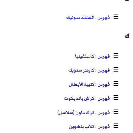
☰
القنفذ سونيك
ك
☰
كاسلفينيا
☰
كاونتر سترايك
☰
كتيبة الأبطال
☰
كراش بانديكوت
☰
كراك داون (سلاسل)
☰
كلاب بنغوين