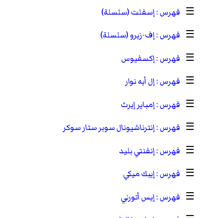
☰
إسفلت (سلسلة)
☰
إف-زيرو (سلسلة)
☰
إكسفيوس
☰
إل أيه نوار
☰
إمباير إيرث
☰
إنترناشيونال سوبر ستار سوكر
☰
إنفنتي بليد
☰
إيبك ميكي
☰
إيس أتورني