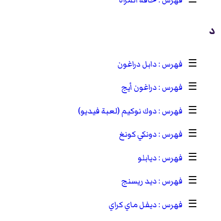
☰
حافة المرآة
د
☰
دابل دراغون
☰
دراغون أيج
☰
دوك نوكيم (لعبة فيديو)
☰
دونكي كونغ
☰
ديابلو
☰
ديد ريسنج
☰
ديفل ماي كراي