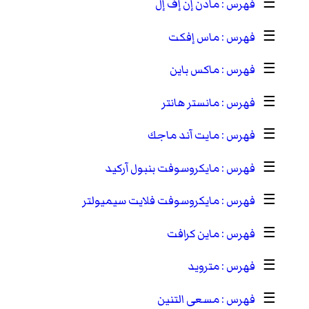
☰
مادن إن إف إل
☰
ماس إفكت
☰
ماكس باين
☰
مانستر هانتر
☰
مايت آند ماجك
☰
مايكروسوفت بنبول آركيد
☰
مايكروسوفت فلايت سيميولتر
☰
ماين كرافت
☰
مترويد
☰
مسعى التنين