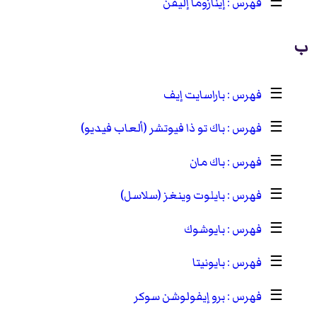
☰
إينازوما إليفن
ب
☰
باراسايت إيف
☰
باك تو ذا فيوتشر (ألعاب فيديو)
☰
باك مان
☰
بايلوت وينغز (سلاسل)
☰
بايوشوك
☰
بايونيتا
☰
برو إيفولوشن سوكر