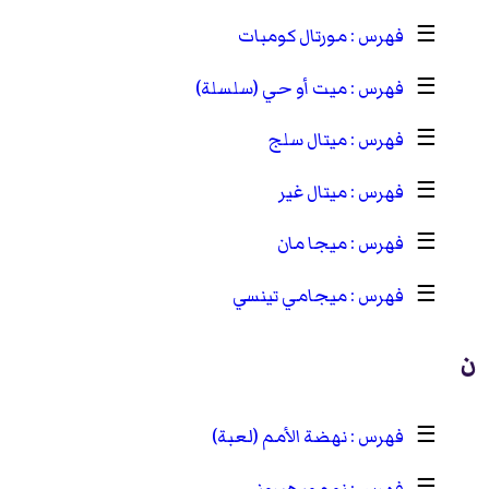
☰
مورتال كومبات
☰
ميت أو حي (سلسلة)
☰
ميتال سلج
☰
ميتال غير
☰
ميجا مان
☰
ميجامي تينسي
ن
☰
نهضة الأمم (لعبة)
☰
نو مور هيروز