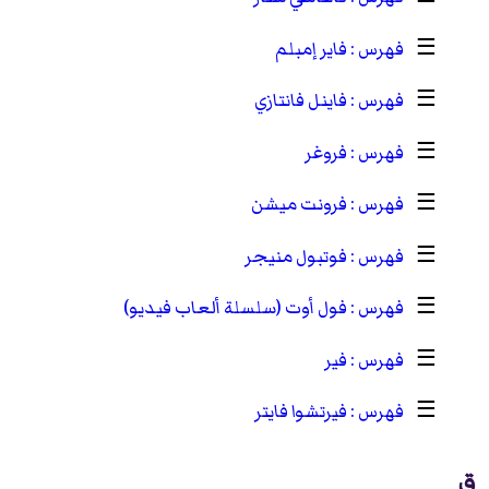
☰
فاير إمبلم
☰
فاينل فانتازي
☰
فروغر
☰
فرونت ميشن
☰
فوتبول منيجر
☰
فول أوت (سلسلة ألعاب فيديو)
☰
فير
☰
فيرتشوا فايتر
ق