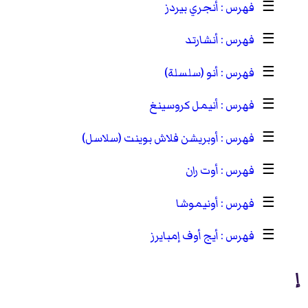
☰
أنجري بيردز
☰
أنشارتد
☰
أنو (سلسلة)
☰
أنيمل كروسينغ
☰
أوبريشن فلاش بوينت (سلاسل)
☰
أوت ران
☰
أونيموشا
☰
أيج أوف إمبايرز
إ