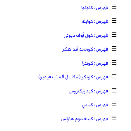
☰
كلونوا
☰
كوايك
☰
كول أوف ديوتي
☰
كوماند أند كنكر
☰
كونترا
☰
كونكر (سلاسل ألعاب فيديو)
☰
كيد إيكاروس
☰
كيربي
☰
كينغدوم هارتس