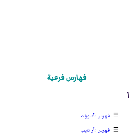
فهارس فرعية
آ
☰
آد ورلد
☰
آر-تايب