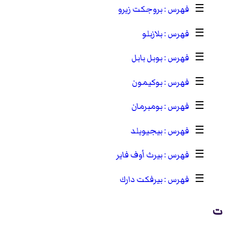
☰
بروجكت زيرو
☰
بلازبلو
☰
بوبل بابل
☰
بوكيمون
☰
بومبرمان
☰
بيجيويلد
☰
بيرث أوف فاير
☰
بيرفكت دارك
ت