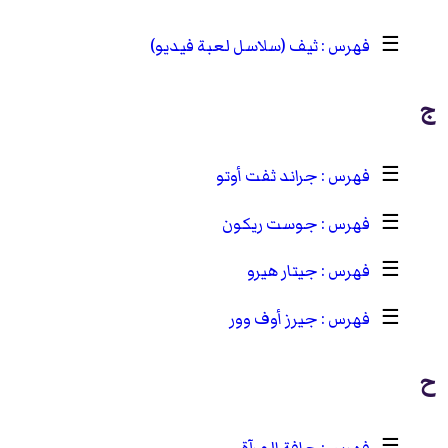
☰
ثيف (سلاسل لعبة فيديو)
ج
☰
جراند ثفت أوتو
☰
جوست ريكون
☰
جيتار هيرو
☰
جيرز أوف وور
ح