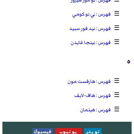
☰
ني نو كومي
☰
نيد فور سبيد
☰
نينجا غايدن
ه
☰
هارفست مون
☰
هاف-لايف
☰
هيتمان
تويتر
يوتيوب
فيسبوك