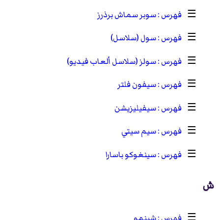
☰
سوبر سماش برذرز
☰
سول (سلاسل)
☰
سولز (سلاسل ألعاب فيديو)
☰
سيفون فلتر
☰
سيفيليزيشن
☰
سيم سيتي
☰
سينغوكو باسارا
ش
☰
شينمو