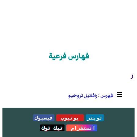
فهارس فرعية
ر
☰
رافائيل تروخيو
تويتر
يوتيوب
فيسبوك
انستقرام
تيك توك