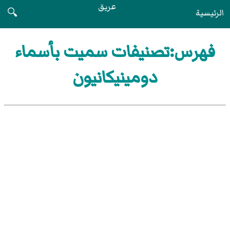
عريق
الرئيسية
🔍
فهرس:تصنيفات سميت بأسماء
دومينيكانيون