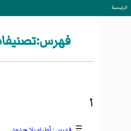
الرئيسية
فهرس:تصنيفا
أ
☰
أطباء بلا حدود