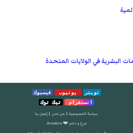
مية
ات البشرية في الولايات المتحدة
تويتر
يوتيوب
فيسبوك
انستقرام
تيك توك
سياسة الخصوصية
|
من نحن
|
إتصل بنا
تبرع و دعم ❤️ donation