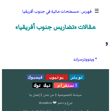
☰
مسطحات مائية في جنوب أفريقيا
مقالات «تضاريس جنوب أفريقيا»
و
ويتووترسراند
تويتر
يوتيوب
فيسبوك
انستقرام
تيك توك
سياسة الخصوصية
|
من نحن
|
إتصل بنا
تبرع و دعم ❤️ donation