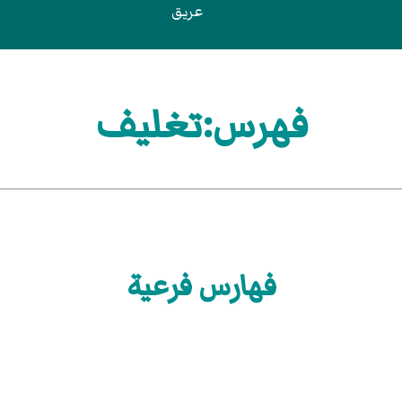
عريق
فهرس:تغليف
فهارس فرعية