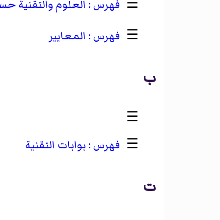
☰
العلوم والتقنية ح
☰
المعايير
ب
☰
‏
☰
بوابات التقنية
ت