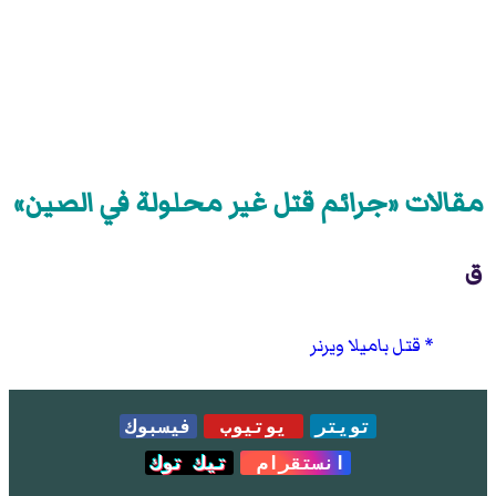
مقالات «جرائم قتل غير محلولة في الصين»
ق
قتل باميلا ويرنر
تويتر
يوتيوب
فيسبوك
انستقرام
تيك توك