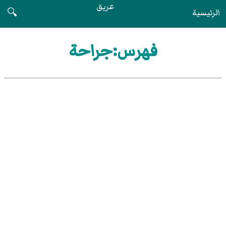
عريق
الرئيسية
🔍
فهرس:جراحة