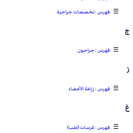
☰
تخصصات جراحية
ج
☰
جراحون
ز
☰
زراعة الأعضاء
غ
☰
غرسات (طب)