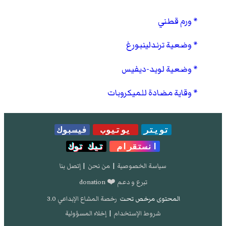
ورم قطني
وضعية ترندلينبورغ
وضعية لويد-ديفيس
وقاية مضادة للميكروبات
تويتر
يوتيوب
فيسبوك
انستقرام
تيك توك
سياسة الخصوصية
|
من نحن
|
إتصل بنا
تبرع و دعم ❤️ donation
المحتوى مرخص تحت
رخصة المشاع الإبداعي 3.0
شروط الإستخدام
|
إخلاء المسؤولية