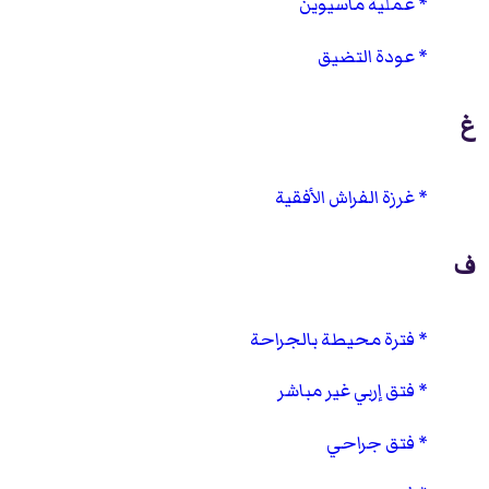
عملية ماسيوين
عودة التضيق
غ
غرزة الفراش الأفقية
ف
فترة محيطة بالجراحة
فتق إربي غير مباشر
فتق جراحي