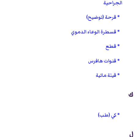
الجراحية
قرحة (توضيح)
قسطرة الوعاء الدموي
قطع
قنوات هافرس
قيلة مائية
ك
كي (طب)
ل