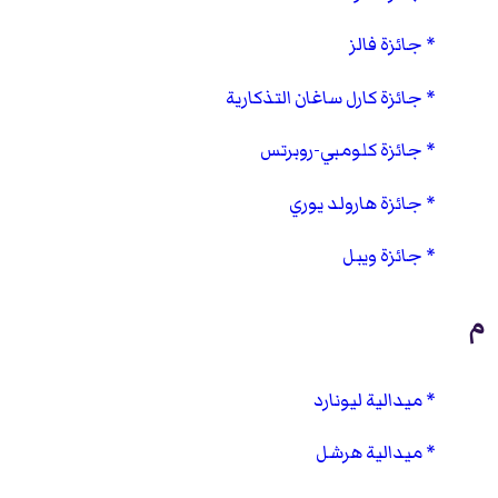
جائزة فالز
جائزة كارل ساغان التذكارية
جائزة كلومبي-روبرتس
جائزة هارولد يوري
جائزة ويبل
م
ميدالية ليونارد
ميدالية هرشل