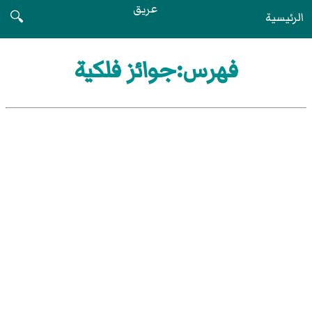
عريق
الرئيسية
🔍
فهرس:جوائز فلكية