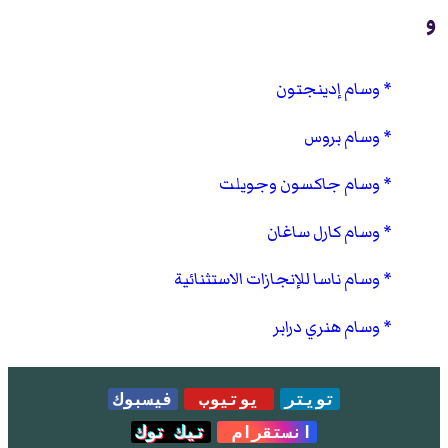
و
وسام إدينجتون
وسام بروس
وسام جاكسون وجويلت
وسام كارل ساغان
وسام ناسا للإنجازات الاستثنائية
وسام هنري درابر
تويتر
يوتيوب
فيسبوك
انستقرام
تيك توك