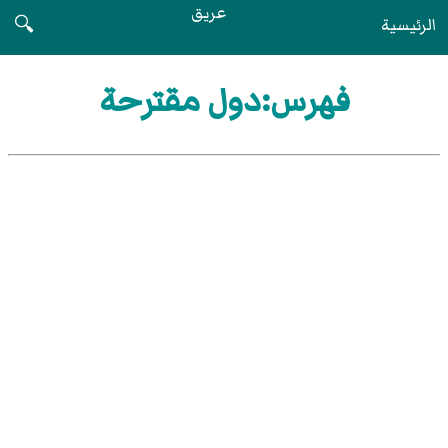
عريق
الرئيسية
🔍
فهرس:دول مقترحة