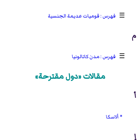
☰
قوميات عديمة الجنسية
م
☰
مدن كاتالونيا
مقالات «دول مقترحة»
أ
ألاسكا
إ