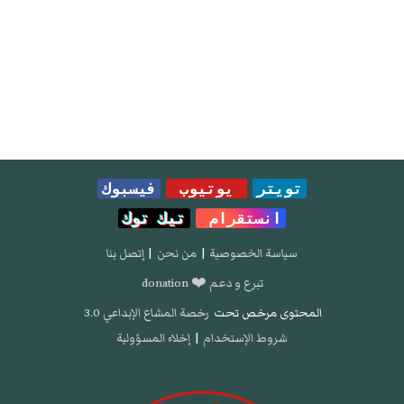
تويتر
يوتيوب
فيسبوك
انستقرام
تيك توك
سياسة الخصوصية
|
من نحن
|
إتصل بنا
تبرع و دعم ❤️ donation
المحتوى مرخص تحت
رخصة المشاع الإبداعي 3.0
شروط الإستخدام
|
إخلاء المسؤولية