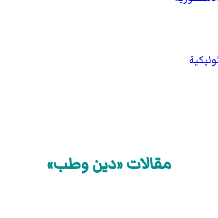
وليكية
مقالات «دين وطب»