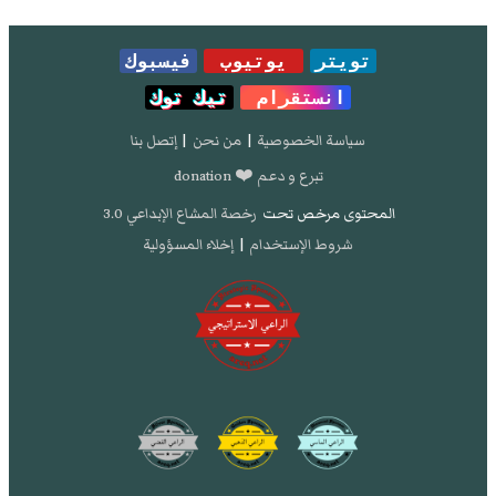
تويتر
يوتيوب
فيسبوك
انستقرام
تيك توك
سياسة الخصوصية
|
من نحن
|
إتصل بنا
تبرع و دعم ❤️ donation
المحتوى مرخص تحت
رخصة المشاع الإبداعي 3.0
شروط الإستخدام
|
إخلاء المسؤولية