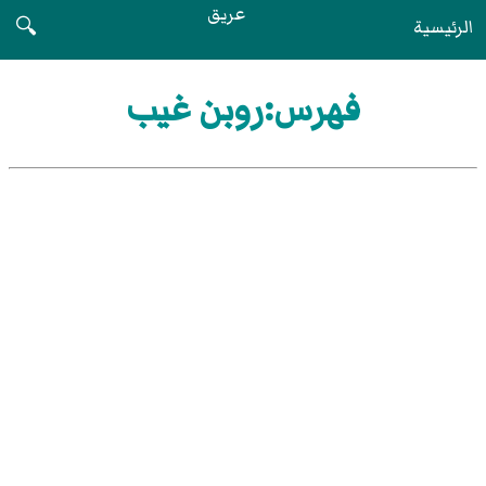
عريق
الرئيسية
🔍
فهرس:روبن غيب