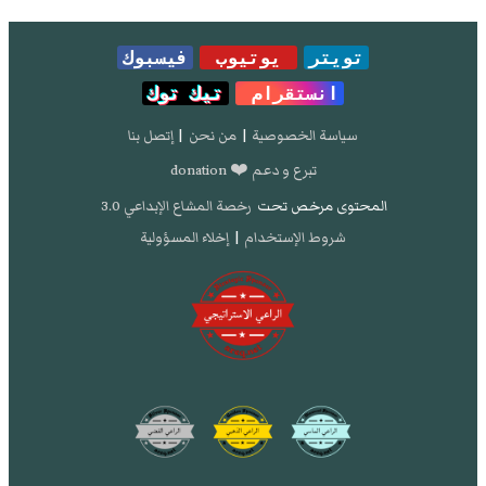
تويتر
يوتيوب
فيسبوك
انستقرام
تيك توك
سياسة الخصوصية
|
من نحن
|
إتصل بنا
تبرع و دعم ❤️ donation
المحتوى مرخص تحت
رخصة المشاع الإبداعي 3.0
شروط الإستخدام
|
إخلاء المسؤولية