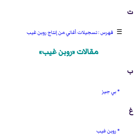
ت
☰
تسجيلات أغاني من إنتاج روبن غيب
مقالات «روبن غيب»
ب
بي جيز
غ
روبن غيب