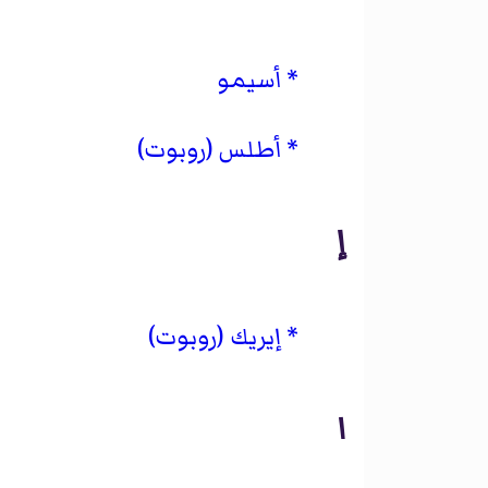
أسيمو
أطلس (روبوت)
إ
إيريك (روبوت)
ا