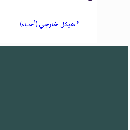
هيكل خارجي (أحياء)