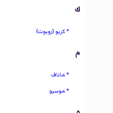
ك
كريو (روبوت)
م
ماناف
موسيو
ه