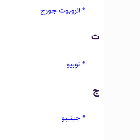
الروبوت جورج
ت
توبيو
ج
جينيبو