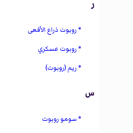
ر
روبوت ذراع الأفعى
روبوت عسكري
ريم (روبوت)
س
سومو روبوت