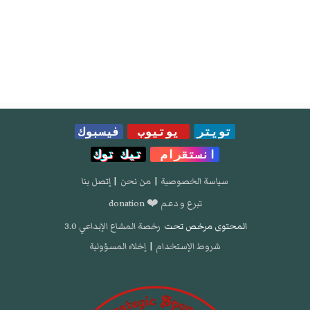
تويتر
يوتيوب
فيسبوك
انستقرام
تيك توك
سياسة الخصوصية
|
من نحن
|
إتصل بنا
تبرع و دعم ❤️ donation
المحتوى مرخص تحت
رخصة المشاع الإبداعي 3.0
شروط الإستخدام
|
إخلاء المسؤولية