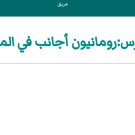
عريق
س:رومانيون أجانب في الم