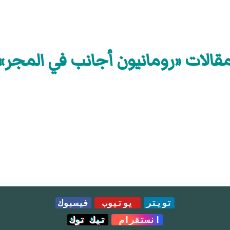
قالات «رومانيون أجانب في المجر»
تويتر
يوتيوب
فيسبوك
انستقرام
تيك توك