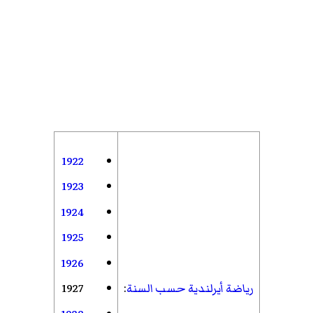
1922
1923
1924
1925
1926
رياضة أيرلندية حسب السنة
:
1927