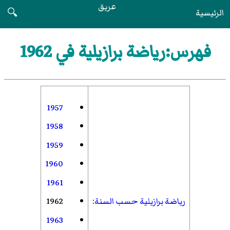
عريق
الرئيسية
🔍
فهرس:رياضة برازيلية في 1962
1957
1958
1959
1960
1961
رياضة برازيلية حسب السنة
:
1962
1963