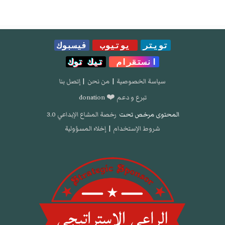
تويتر
يوتيوب
فيسبوك
انستقرام
تيك توك
سياسة الخصوصية
|
من نحن
|
إتصل بنا
تبرع و دعم ❤️ donation
المحتوى مرخص تحت
رخصة المشاع الإبداعي 3.0
شروط الإستخدام
|
إخلاء المسؤولية