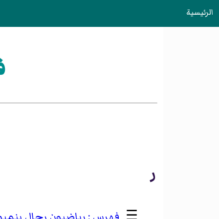
الرئيسية
ف
ر
☰
رياضيون رجال بنميو