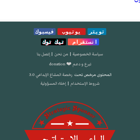
تويتر
يوتيوب
فيسبوك
انستقرام
تيك توك
سياسة الخصوصية
|
من نحن
|
إتصل بنا
تبرع و دعم ❤️ donation
المحتوى مرخص تحت
رخصة المشاع الإبداعي 3.0
شروط الإستخدام
|
إخلاء المسؤولية