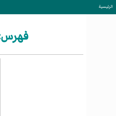
الرئيسية
فهرس:ري