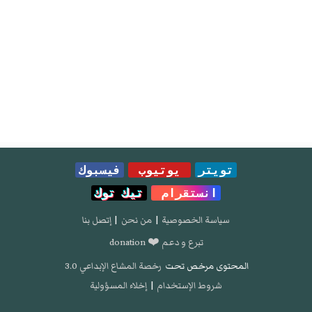
تويتر
يوتيوب
فيسبوك
انستقرام
تيك توك
سياسة الخصوصية
|
من نحن
|
إتصل بنا
تبرع و دعم ❤️ donation
المحتوى مرخص تحت
رخصة المشاع الإبداعي 3.0
شروط الإستخدام
|
إخلاء المسؤولية