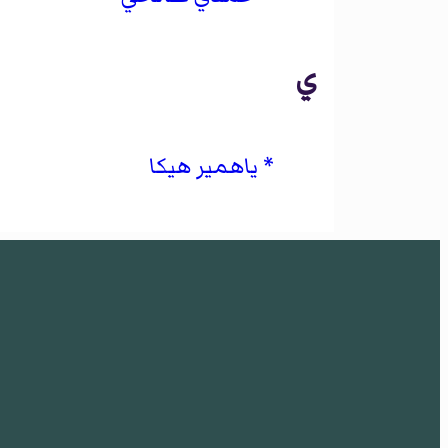
ي
ياهمير هيكا