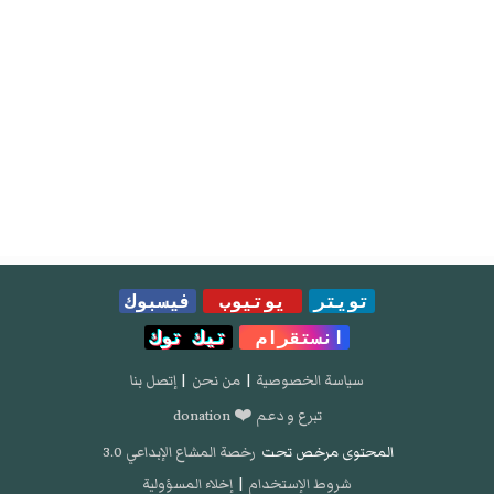
تويتر
يوتيوب
فيسبوك
انستقرام
تيك توك
سياسة الخصوصية
|
من نحن
|
إتصل بنا
تبرع و دعم ❤️ donation
المحتوى مرخص تحت
رخصة المشاع الإبداعي 3.0
شروط الإستخدام
|
إخلاء المسؤولية