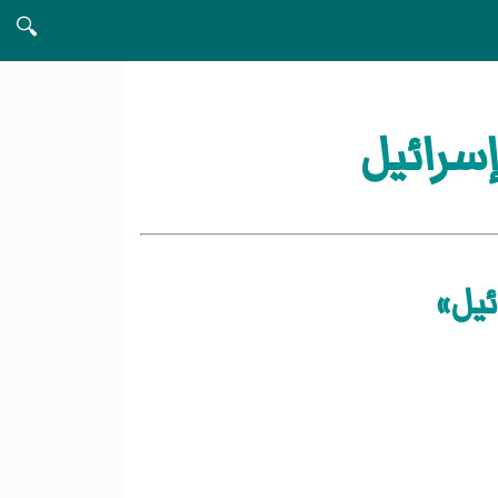
🔍
سرائيل
ئيل»