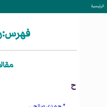
الرئيسية
فهرس:ري
مقالا
ح
حمدي صالحي