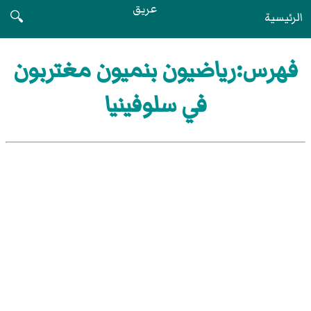
عريق
الرئيسية
🔍
فهرس:رياضيون بنميون مغتربون
في سلوفينيا