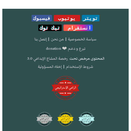
تويتر
يوتيوب
فيسبوك
انستقرام
تيك توك
سياسة الخصوصية
|
من نحن
|
إتصل بنا
تبرع و دعم ❤️ donation
المحتوى مرخص تحت
رخصة المشاع الإبداعي 3.0
شروط الإستخدام
|
إخلاء المسؤولية