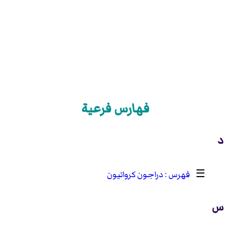
فهارس فرعية
د
☰
دراجون كرواتيون
س