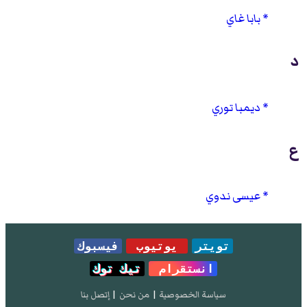
بابا غاي
د
ديمبا توري
ع
عيسى ندوي
تويتر
يوتيوب
فيسبوك
انستقرام
تيك توك
سياسة الخصوصية
|
من نحن
|
إتصل بنا