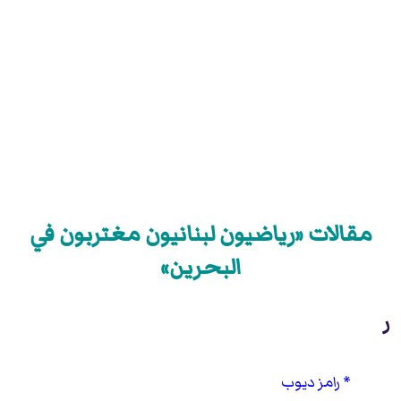
مقالات «رياضيون لبنانيون مغتربون في
البحرين»
ر
رامز ديوب