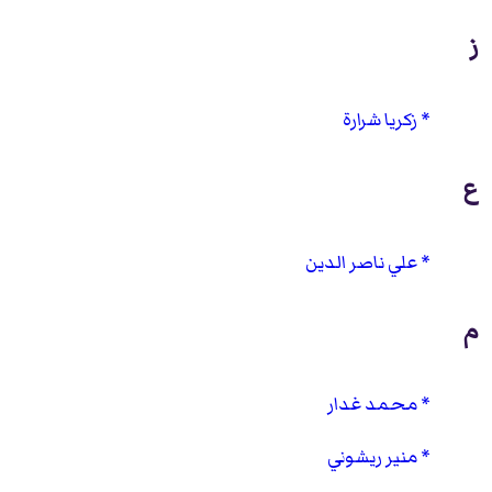
ز
زكريا شرارة
ع
علي ناصر الدين
م
محمد غدار
منير ريشوني