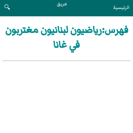
عريق
الرئيسية
🔍
فهرس:رياضيون لبنانيون مغتربون
في غانا