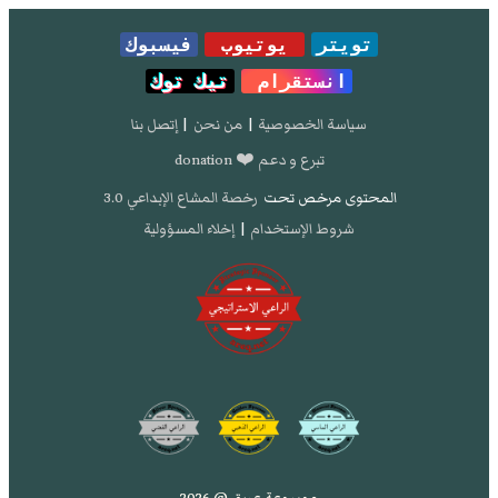
تويتر
يوتيوب
فيسبوك
انستقرام
تيك توك
سياسة الخصوصية
|
من نحن
|
إتصل بنا
تبرع و دعم ❤️ donation
المحتوى مرخص تحت
رخصة المشاع الإبداعي 3.0
شروط الإستخدام
|
إخلاء المسؤولية