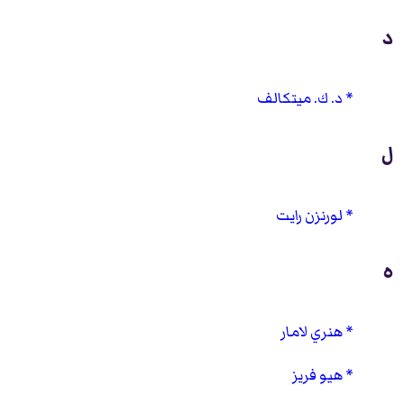
د
د. ك. ميتكالف
ل
لورنزن رايت
ه
هنري لامار
هيو فريز