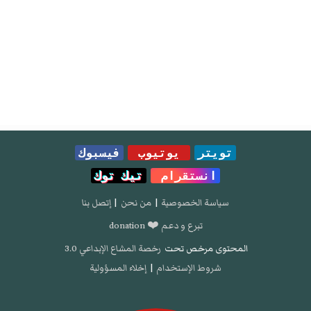
تويتر
يوتيوب
فيسبوك
انستقرام
تيك توك
سياسة الخصوصية
|
من نحن
|
إتصل بنا
تبرع و دعم ❤️ donation
المحتوى مرخص تحت
رخصة المشاع الإبداعي 3.0
شروط الإستخدام
|
إخلاء المسؤولية