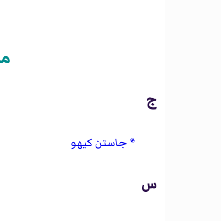
مق
ج
جاستن كيهو
س