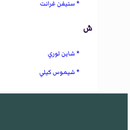
ستيفن غرانت
ش
شاين لوري
شيموس كيلي