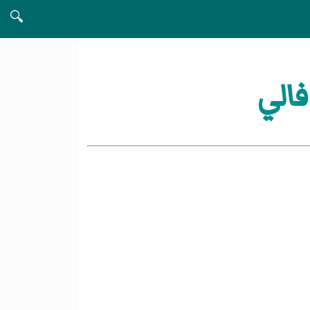
🔍
الي