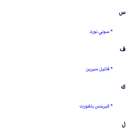
س
سوني نورد
ف
فانيل سيرين
ك
كيرينس بلفورت
ل