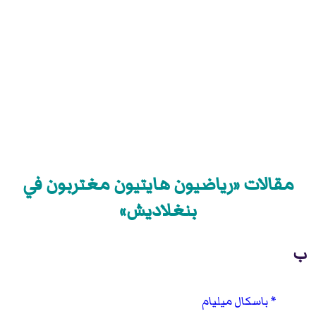
مقالات «رياضيون هايتيون مغتربون في
بنغلاديش»
ب
باسكال ميليام