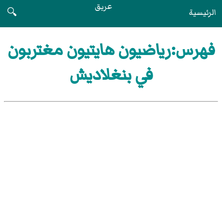
عريق
الرئيسية
🔍
فهرس:رياضيون هايتيون مغتربون
في بنغلاديش