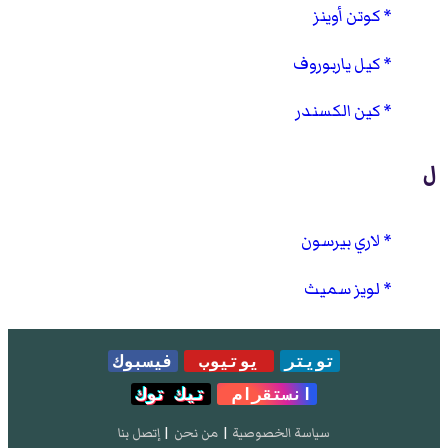
كوتن أوينز
كيل ياربوروف
كين الكسندر
ل
لاري بيرسون
لويز سميث
تويتر
يوتيوب
فيسبوك
انستقرام
تيك توك
سياسة الخصوصية
|
من نحن
|
إتصل بنا