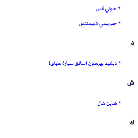
جوني ألين
جيريمي كليمنتس
د
ديفيد بيرسون (سائق سيارة سباق)
ش
شاين هال
ك