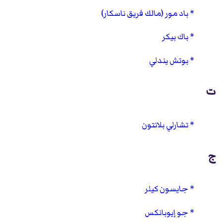
باد مور (مالك فريق ناسكار)
باك بيكر
بوتش يندلي
ت
تشارلي بلانتون
ج
جايسون كيلر
جو إيوبانكس