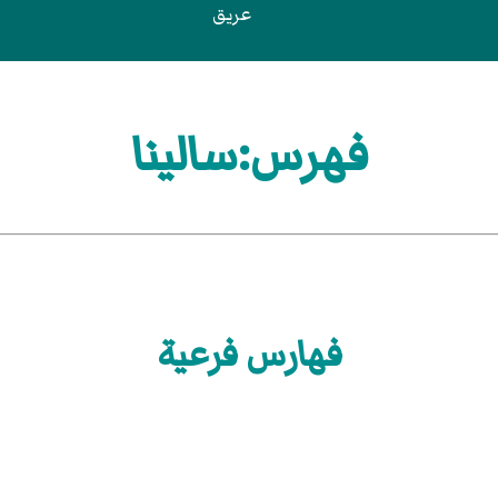
عريق
فهرس:سالينا
فهارس فرعية