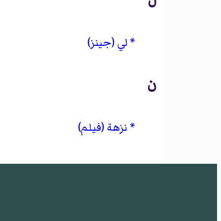
لي (جينز)
ن
نزهة (فيلم)