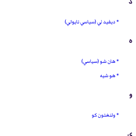
د
ديفيد لي (سياسي تايواني)
ه
هان شو (سياسي)
هو شيه
و
ولنغتون كو
ي