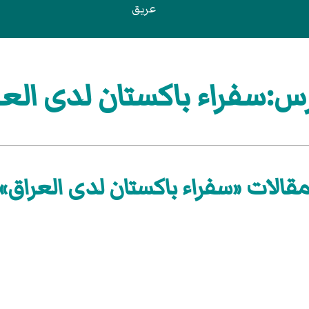
عريق
س:سفراء باكستان لدى العر
قالات «سفراء باكستان لدى العراق»