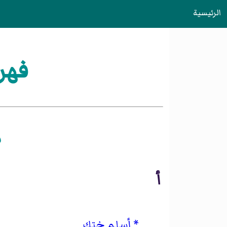
الرئيسية
فهر
م
أ
أسلم ختك