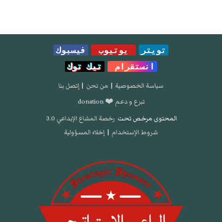
تويتر
يوتيوب
فيسبوك
انستقرام
تيك توك
سياسة الخصوصية
|
من نحن
|
إتصل بنا
تبرع و دعم ❤️ donation
المحتوى مرخص تحت
رخصة المشاع الإبداعي 3.0
شروط الإستخدام
|
إخلاء المسؤولية