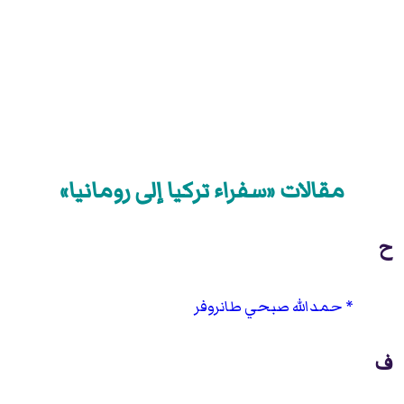
مقالات «سفراء تركيا إلى رومانيا»
ح
حمدالله صبحي طانروفر
ف