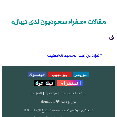
مقالات «سفراء سعوديون لدى نيبال»
ف
فؤاد بن عبد الحميد الخطيب
تويتر
يوتيوب
فيسبوك
انستقرام
تيك توك
سياسة الخصوصية
|
من نحن
|
إتصل بنا
تبرع و دعم ❤️ donation
المحتوى مرخص تحت
رخصة المشاع الإبداعي 3.0