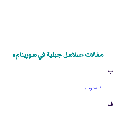
مقالات «سلاسل جبلية في سورينام»
ب
باخويس
ف