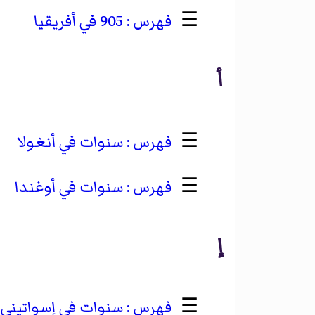
☰
905 في أفريقيا
أ
☰
سنوات في أنغولا
☰
سنوات في أوغندا
إ
☰
سنوات في إسواتيني