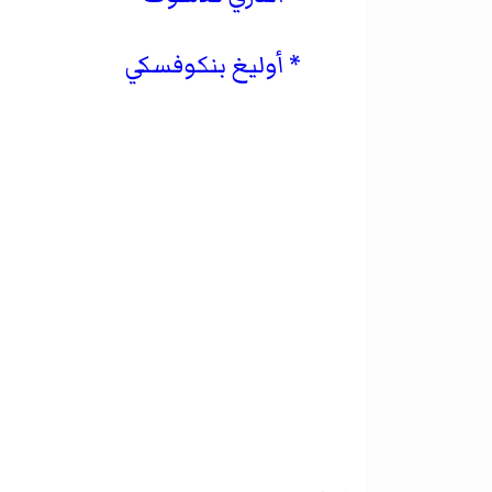
أوليغ بنكوفسكي