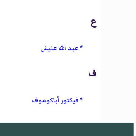
ع
عبد الله عليش
ف
فيكتور أباكوموف