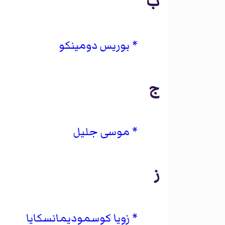
ب
بوريس دومينكو
ج
موسى جليل
ز
زويا كوسموديمانسكايا