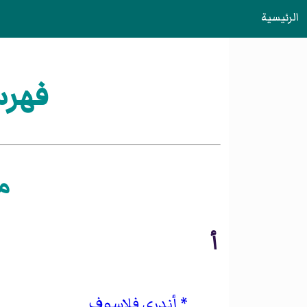
الرئيسية
فهرس
م
أ
أندري فلاسوف