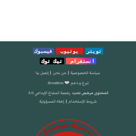
تويتر
يوتيوب
فيسبوك
انستقرام
تيك توك
سياسة الخصوصية
|
من نحن
|
إتصل بنا
تبرع و دعم ❤️ donation
المحتوى مرخص تحت
رخصة المشاع الإبداعي 3.0
شروط الإستخدام
|
إخلاء المسؤولية