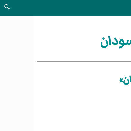
🔍
سودان
ن»