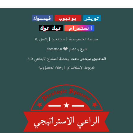
تويتر
يوتيوب
فيسبوك
انستقرام
تيك توك
سياسة الخصوصية
|
من نحن
|
إتصل بنا
تبرع و دعم ❤️ donation
المحتوى مرخص تحت
رخصة المشاع الإبداعي 3.0
شروط الإستخدام
|
إخلاء المسؤولية