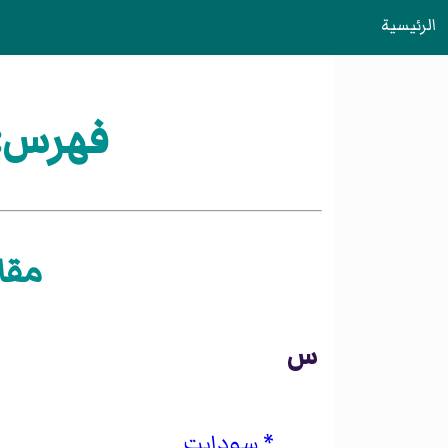
الرئيسية
فهرس:ش
مقا
س
سودابت