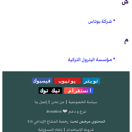
ش
شركة بوتاس
م
مؤسسة البترول التركية
تويتر
يوتيوب
فيسبوك
انستقرام
تيك توك
سياسة الخصوصية
|
من نحن
|
إتصل بنا
تبرع و دعم ❤️ donation
المحتوى مرخص تحت
رخصة المشاع الإبداعي 3.0
شروط الإستخدام
|
إخلاء المسؤولية