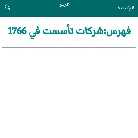
عريق
الرئيسية
🔍
فهرس:شركات تأسست في 1766