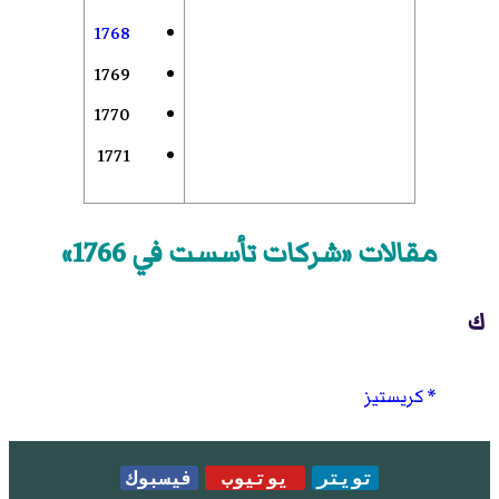
1768
1769
1770
1771
مقالات «شركات تأسست في 1766»
ك
كريستيز
تويتر
يوتيوب
فيسبوك