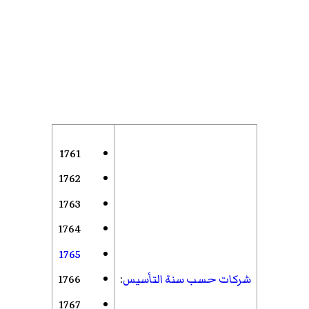
1761
1762
1763
1764
1765
شركات حسب سنة التأسيس
:
1766
1767