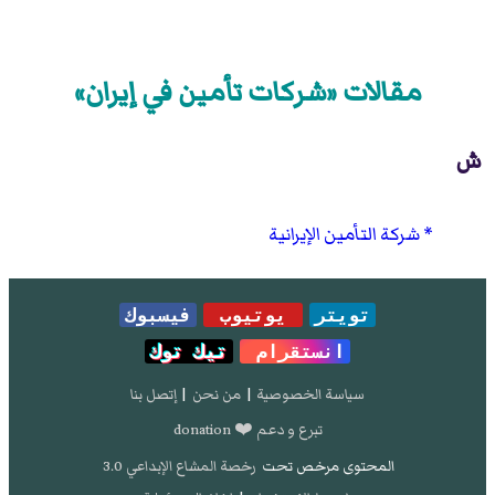
مقالات «شركات تأمين في إيران»
ش
شركة التأمين الإيرانية
تويتر
يوتيوب
فيسبوك
انستقرام
تيك توك
سياسة الخصوصية
|
من نحن
|
إتصل بنا
تبرع و دعم ❤️ donation
المحتوى مرخص تحت
رخصة المشاع الإبداعي 3.0