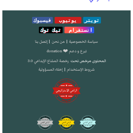
تويتر
يوتيوب
فيسبوك
انستقرام
تيك توك
سياسة الخصوصية
|
من نحن
|
إتصل بنا
تبرع و دعم ❤️ donation
المحتوى مرخص تحت
رخصة المشاع الإبداعي 3.0
شروط الإستخدام
|
إخلاء المسؤولية