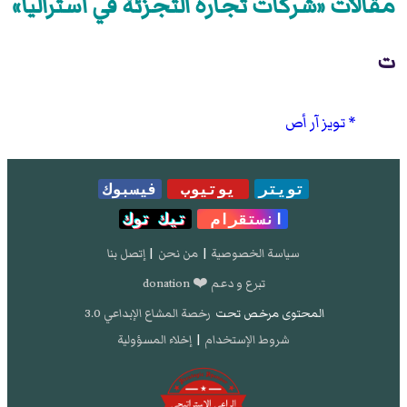
مقالات «شركات تجارة التجزئة في أستراليا»
ت
تويز آر أص
تويتر
يوتيوب
فيسبوك
انستقرام
تيك توك
سياسة الخصوصية
|
من نحن
|
إتصل بنا
تبرع و دعم ❤️ donation
المحتوى مرخص تحت
رخصة المشاع الإبداعي 3.0
شروط الإستخدام
|
إخلاء المسؤولية