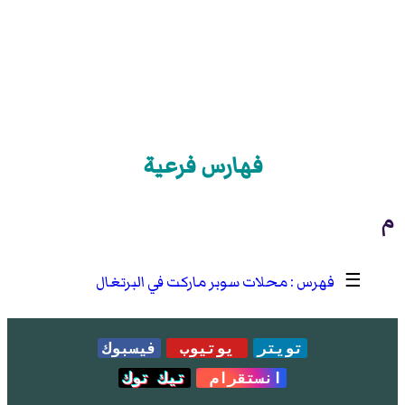
فهارس فرعية
م
☰
محلات سوبر ماركت في البرتغال
تويتر
يوتيوب
فيسبوك
انستقرام
تيك توك